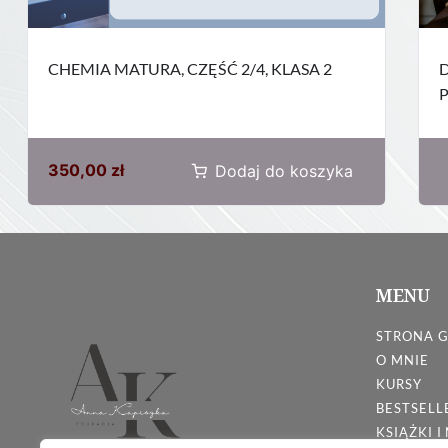
CHEMIA MATURA, CZĘŚĆ 2/4, KLASA 2
D
P
350,00
zł
Dodaj do koszyka
MENU
STRONA 
O MNIE
KURSY
BESTSELL
KSIĄŻKI I