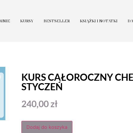
 MNIE
KURSY
BESTSELLER
KSIĄŻKI I NOTATKI
D
KURS CAŁOROCZNY CHE
STYCZEŃ
240,00
zł
Dodaj do koszyka