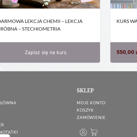
ARMOWA LEKCJA CHEMII – LEKCJA
KURS WA
RÓBNA – STECHIOMETRIA
550,00
Zapisz się na kurs
SKLEP
GŁÓWNA
MOJE KONTO
KOSZYK
ZAMÓWIENIE
ER
 NOTATKI