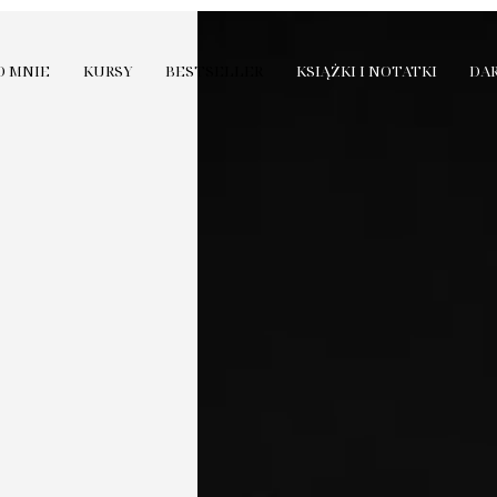
O MNIE
KURSY
BESTSELLER
KSIĄŻKI I NOTATKI
DA