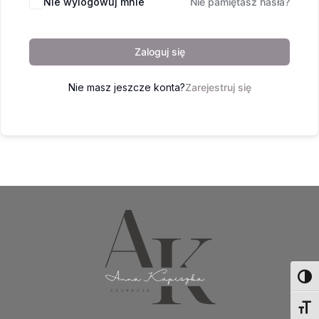
Nie wylogowuj mnie
Nie pamiętasz hasła?
Zaloguj się
Nie masz jeszcze konta?
Zarejestruj się
Toggl
Toggl