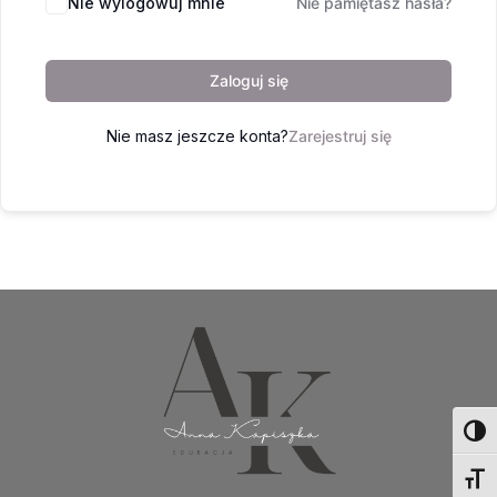
Nie wylogowuj mnie
Nie pamiętasz hasła?
Zaloguj się
Nie masz jeszcze konta?
Zarejestruj się
Toggl
Toggl