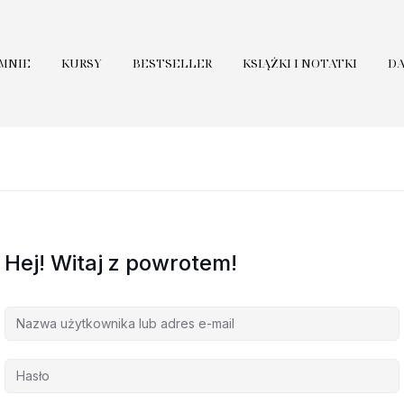
 MNIE
KURSY
BESTSELLER
KSIĄŻKI I NOTATKI
D
Hej! Witaj z powrotem!