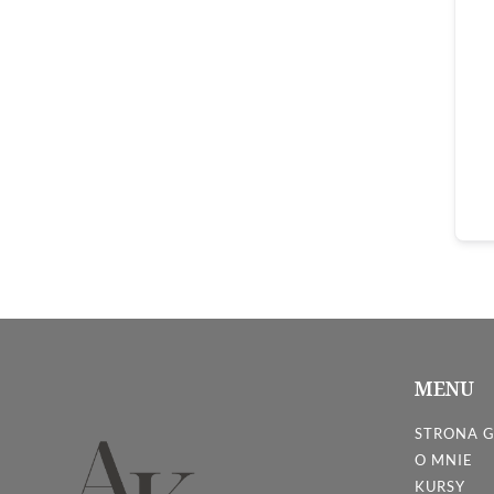
MENU
STRONA 
O MNIE
KURSY