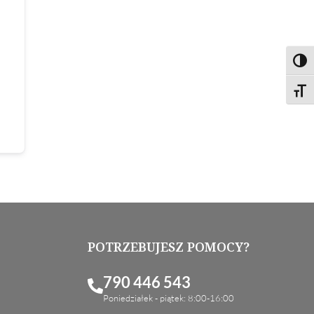
Toggl
Toggl
POTRZEBUJESZ POMOCY?
790 446 543
Poniedziałek - piątek: 8:00-16:00