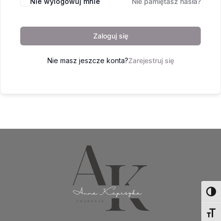
Nie wylogowuj mnie
Nie pamiętasz hasła?
Zaloguj się
Nie masz jeszcze konta?
Zarejestruj się
Toggl
Toggl