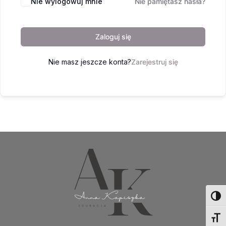
Nie wylogowuj mnie
Nie pamiętasz hasła?
Zaloguj się
Nie masz jeszcze konta?
Zarejestruj się
Toggl
Toggl