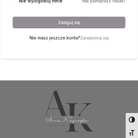
Nie wylogowuj mnie
Nie pamiętasz hasła?
Zaloguj się
Nie masz jeszcze konta?
Zarejestruj się
Toggl
Toggl