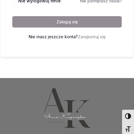
Nie wylogowuj mnie
Nie pamiętasz hasła?
Zaloguj się
Nie masz jeszcze konta?
Zarejestruj się
Toggl
Toggl