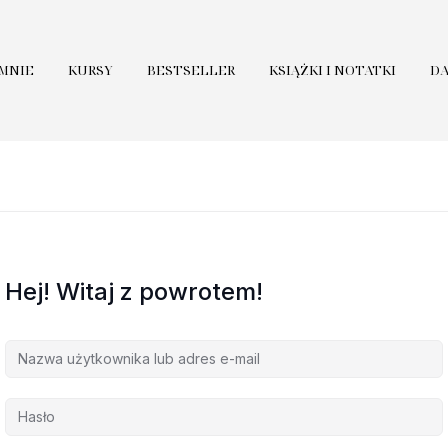
 MNIE
KURSY
BESTSELLER
KSIĄŻKI I NOTATKI
D
Hej! Witaj z powrotem!