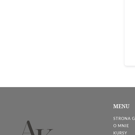
MENU
STRONA 
O MNIE
KURSY