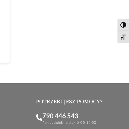
Toggl
Toggl
POTRZEBUJESZ POMOCY?
790 446 543
Poniedziałek - piątek: 8:00-16:00