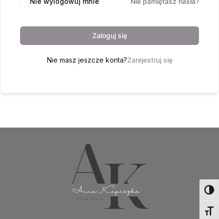
Nie wylogowuj mnie
Nie pamiętasz hasła?
Zaloguj się
Nie masz jeszcze konta?
Zarejestruj się
Toggl
Toggl