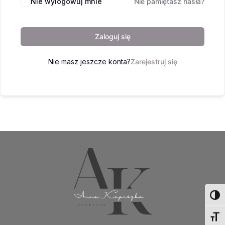
Nie wylogowuj mnie
Nie pamiętasz hasła?
Zaloguj się
Nie masz jeszcze konta?
Zarejestruj się
Toggl
Toggl