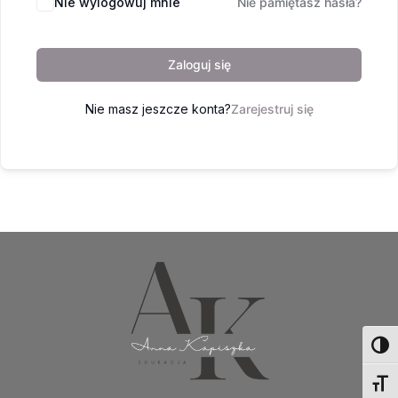
Nie wylogowuj mnie
Nie pamiętasz hasła?
Zaloguj się
Nie masz jeszcze konta?
Zarejestruj się
Toggl
Toggl