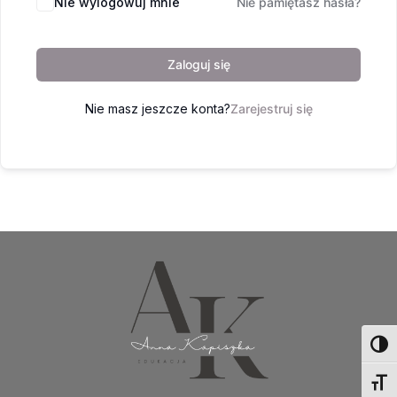
Nie wylogowuj mnie
Nie pamiętasz hasła?
Zaloguj się
Nie masz jeszcze konta?
Zarejestruj się
Toggl
Toggl