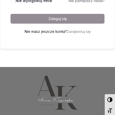
Nie wylogowuj mnie
Nie pamiętasz hasła?
Zaloguj się
Nie masz jeszcze konta?
Zarejestruj się
Toggl
Toggl