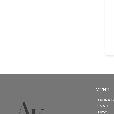
MENU
STRONA 
O MNIE
KURSY