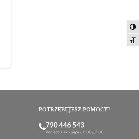
Toggl
Toggl
POTRZEBUJESZ POMOCY?
790 446 543
Poniedziałek - piątek: 8:00-16:00