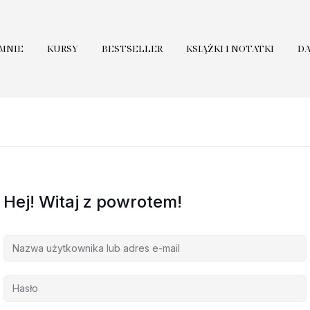
 MNIE
KURSY
BESTSELLER
KSIĄŻKI I NOTATKI
D
Hej! Witaj z powrotem!