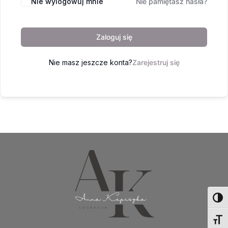
Nie wylogowuj mnie
Nie pamiętasz hasła?
Zaloguj się
Nie masz jeszcze konta?
Zarejestruj się
Toggl
Toggl