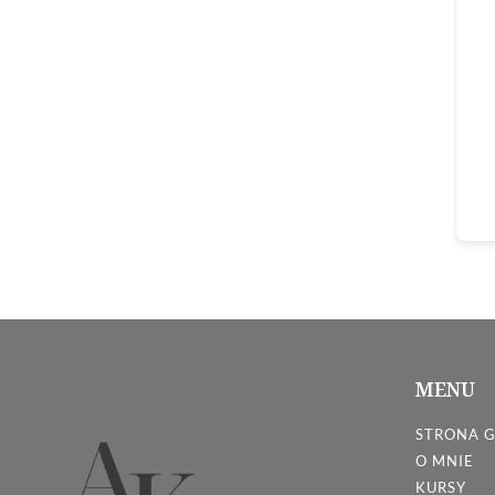
MENU
STRONA 
O MNIE
KURSY