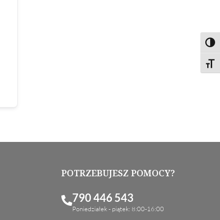
Toggl
Toggl
POTRZEBUJESZ POMOCY?
790 446 543
Poniedziałek - piątek: 8:00-16:00