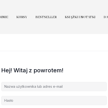
 MNIE
KURSY
BESTSELLER
KSIĄŻKI I NOTATKI
D
Hej! Witaj z powrotem!