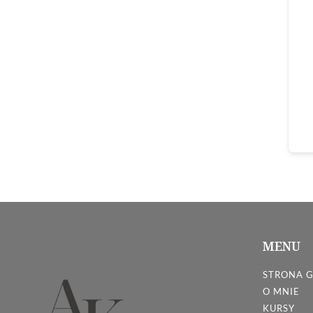
MENU
STRONA 
O MNIE
KURSY