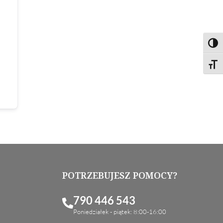
Toggl
Toggl
POTRZEBUJESZ POMOCY?
790 446 543
Poniedziałek - piątek: 8:00-16:00