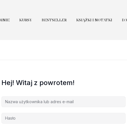
 MNIE
KURSY
BESTSELLER
KSIĄŻKI I NOTATKI
D
Hej! Witaj z powrotem!