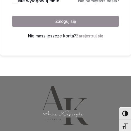
Nie wylogowuj mnie
Nie pamiętasz hasła?
Zaloguj się
Nie masz jeszcze konta?
Zarejestruj się
Toggl
Toggl