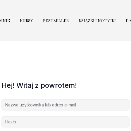
 MNIE
KURSY
BESTSELLER
KSIĄŻKI I NOTATKI
D
Hej! Witaj z powrotem!