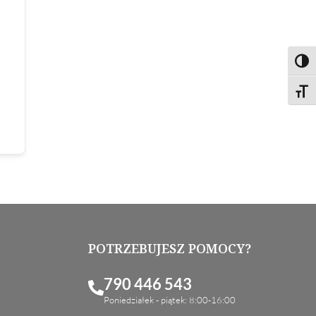
Toggl
Toggl
POTRZEBUJESZ POMOCY?
790 446 543
Poniedziałek - piątek: 8:00-16:00