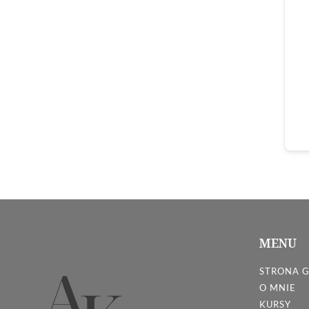
MENU
STRONA 
O MNIE
KURSY