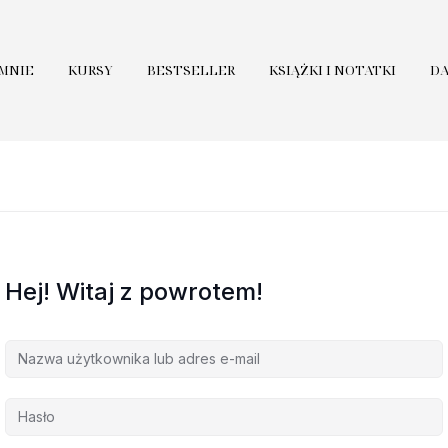
 MNIE
KURSY
BESTSELLER
KSIĄŻKI I NOTATKI
D
Hej! Witaj z powrotem!