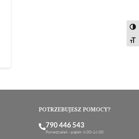
Toggl
Toggl
POTRZEBUJESZ POMOCY?
790 446 543
Poniedziałek - piątek: 8:00-16:00