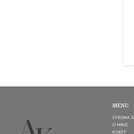
MENU
STRONA 
O MNIE
KURSY