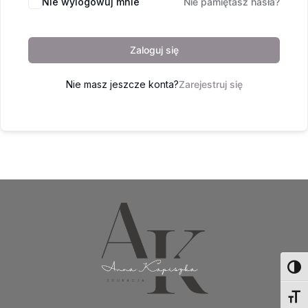
Nie wylogowuj mnie
Nie pamiętasz hasła?
Zaloguj się
Nie masz jeszcze konta?
Zarejestruj się
Toggl
Toggl