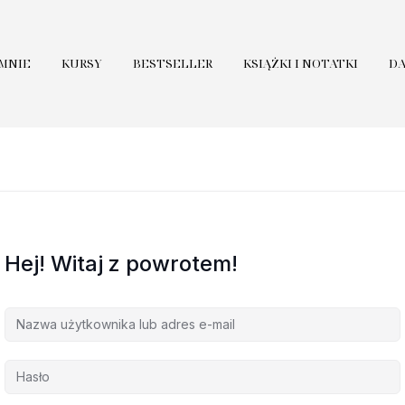
 MNIE
KURSY
BESTSELLER
KSIĄŻKI I NOTATKI
D
Hej! Witaj z powrotem!