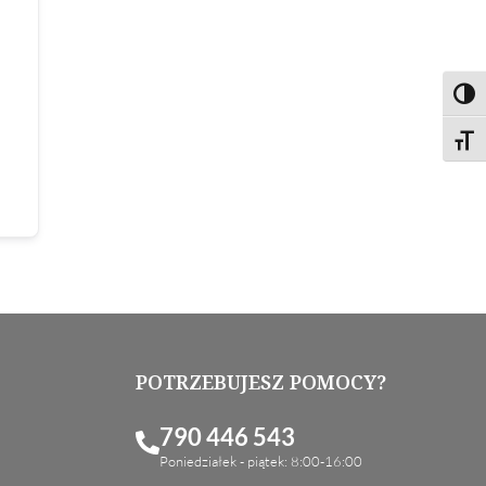
Toggl
Toggl
POTRZEBUJESZ POMOCY?
790 446 543
Poniedziałek - piątek: 8:00-16:00