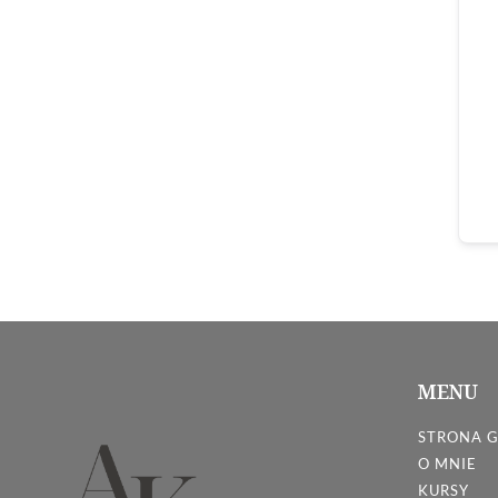
MENU
STRONA 
O MNIE
KURSY