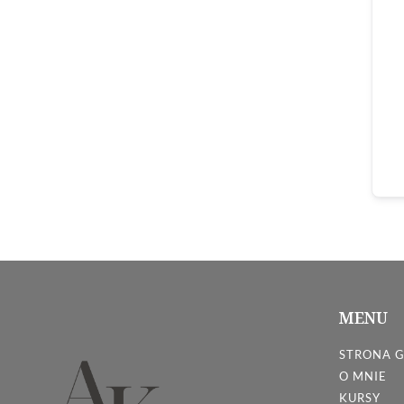
MENU
STRONA 
O MNIE
KURSY