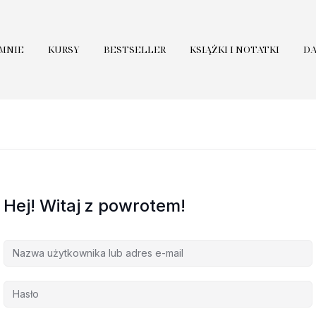
 MNIE
KURSY
BESTSELLER
KSIĄŻKI I NOTATKI
D
Hej! Witaj z powrotem!