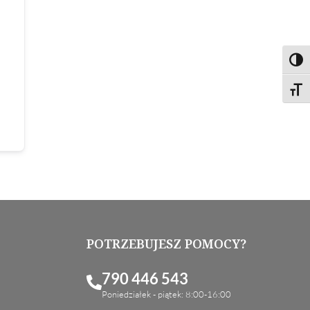
Toggl
Toggl
POTRZEBUJESZ POMOCY?
790 446 543
Poniedziałek - piątek: 8:00-16:00