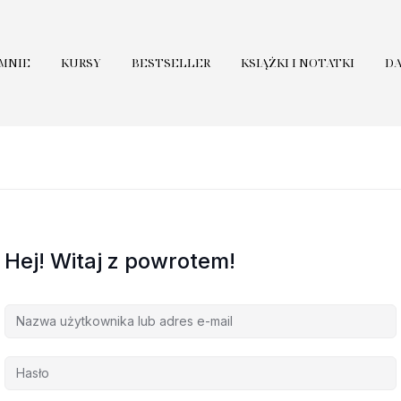
 MNIE
KURSY
BESTSELLER
KSIĄŻKI I NOTATKI
D
Hej! Witaj z powrotem!