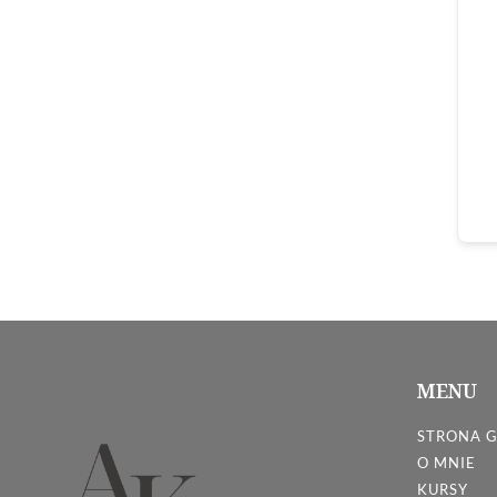
MENU
STRONA 
O MNIE
KURSY