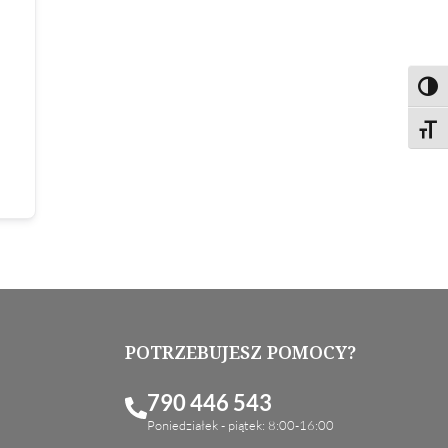
Toggl
Toggl
POTRZEBUJESZ POMOCY?
790 446 543
Poniedziałek - piątek: 8:00-16:00