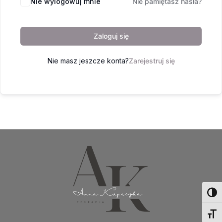
Nie wylogowuj mnie
Nie pamiętasz hasła?
Zaloguj się
Nie masz jeszcze konta?
Zarejestruj się
Toggl
Toggl