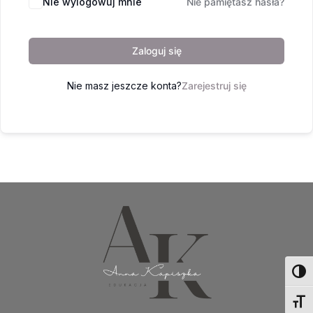
Nie wylogowuj mnie
Nie pamiętasz hasła?
Zaloguj się
Nie masz jeszcze konta?
Zarejestruj się
Toggl
Toggl