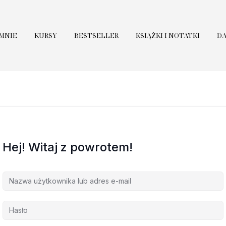
 MNIE
KURSY
BESTSELLER
KSIĄŻKI I NOTATKI
D
Hej! Witaj z powrotem!