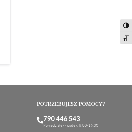
Toggl
Toggl
POTRZEBUJESZ POMOCY?
790 446 543
Poniedziałek - piątek: 8:00-16:00