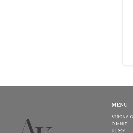
MENU
STRONA 
O MNIE
KURSY