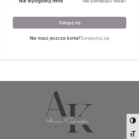
Nie wylogowuj mnie
Nie pamiętasz hasła?
Zaloguj się
Nie masz jeszcze konta?
Zarejestruj się
Toggl
Toggl