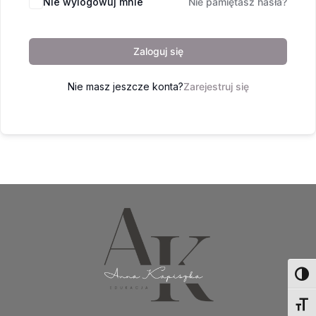
Nie wylogowuj mnie
Nie pamiętasz hasła?
Zaloguj się
Nie masz jeszcze konta?
Zarejestruj się
Toggl
Toggl