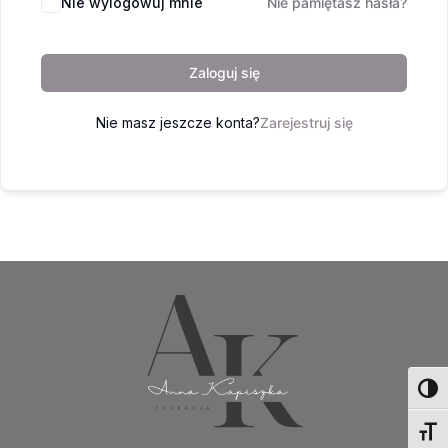
Nie wylogowuj mnie
Nie pamiętasz hasła?
Zaloguj się
Nie masz jeszcze konta?
Zarejestruj się
Toggl
Toggl