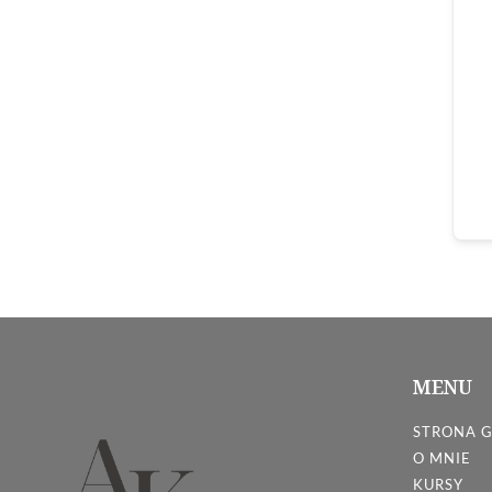
MENU
STRONA 
O MNIE
KURSY