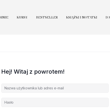
 MNIE
KURSY
BESTSELLER
KSIĄŻKI I NOTATKI
D
Hej! Witaj z powrotem!