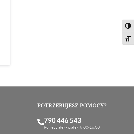
Toggl
Toggl
POTRZEBUJESZ POMOCY?
790 446 543
Poniedziałek - piątek: 8:00-16:00