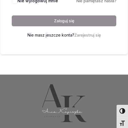
Nie wylogowuj mnie
Nie pamiętasz hasła?
Zaloguj się
Nie masz jeszcze konta?
Zarejestruj się
Toggl
Toggl