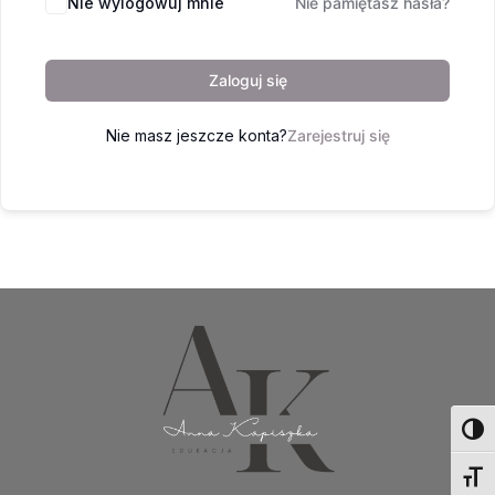
Nie wylogowuj mnie
Nie pamiętasz hasła?
Zaloguj się
Nie masz jeszcze konta?
Zarejestruj się
Toggl
Toggl