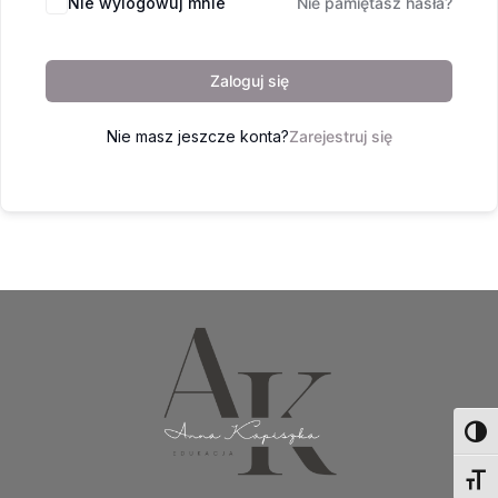
Nie wylogowuj mnie
Nie pamiętasz hasła?
Zaloguj się
Nie masz jeszcze konta?
Zarejestruj się
Toggl
Toggl