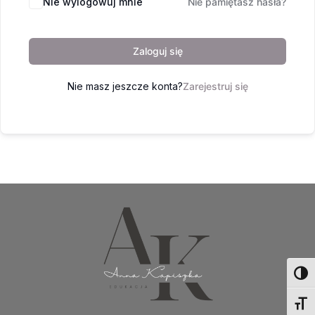
Nie wylogowuj mnie
Nie pamiętasz hasła?
Zaloguj się
Nie masz jeszcze konta?
Zarejestruj się
Toggl
Toggl