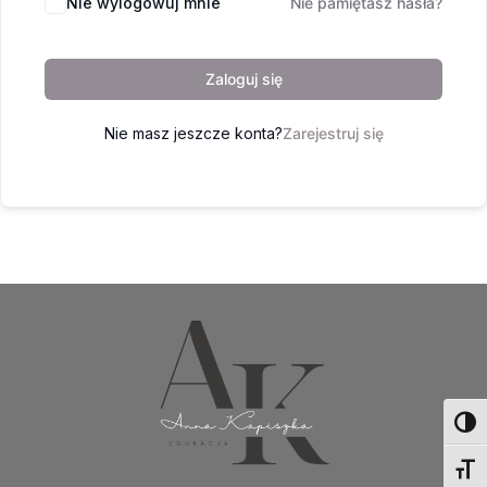
Nie wylogowuj mnie
Nie pamiętasz hasła?
Zaloguj się
Nie masz jeszcze konta?
Zarejestruj się
Toggl
Toggl