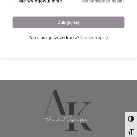
Nie wylogowuj mnie
Nie pamiętasz hasła?
Zaloguj się
Nie masz jeszcze konta?
Zarejestruj się
Toggl
Toggl