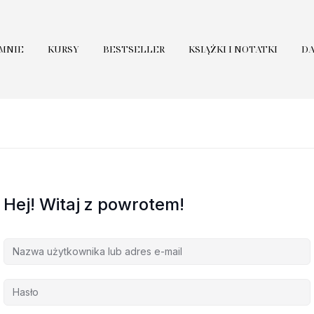
 MNIE
KURSY
BESTSELLER
KSIĄŻKI I NOTATKI
D
Hej! Witaj z powrotem!