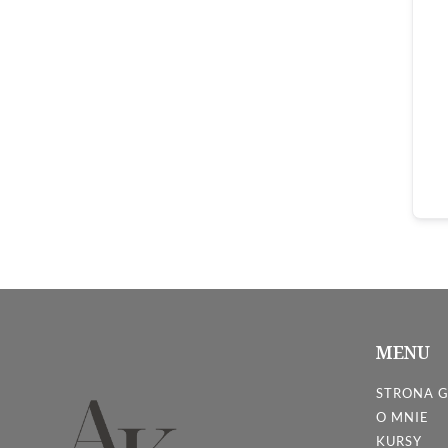
MENU
STRONA 
O MNIE
KURSY