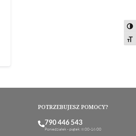
Toggl
Toggl
POTRZEBUJESZ POMOCY?
790 446 543
Poniedziałek - piątek: 8:00-16:00