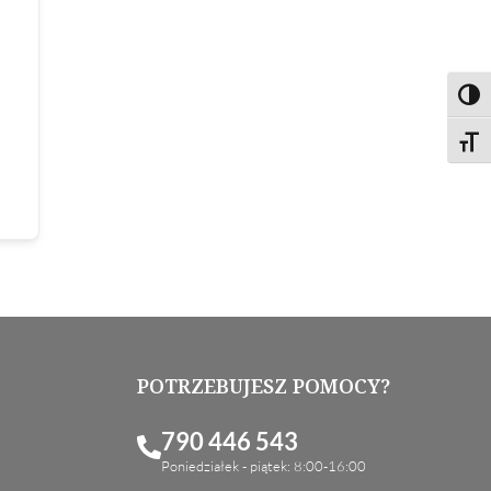
Toggl
Toggl
POTRZEBUJESZ POMOCY?
790 446 543
Poniedziałek - piątek: 8:00-16:00