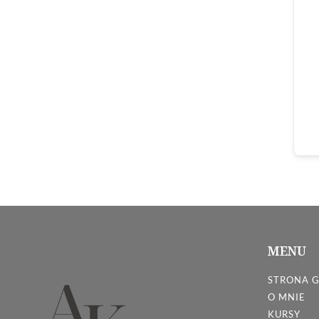
MENU
STRONA 
O MNIE
KURSY