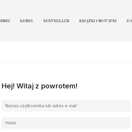
 MNIE
KURSY
BESTSELLER
KSIĄŻKI I NOTATKI
D
Hej! Witaj z powrotem!