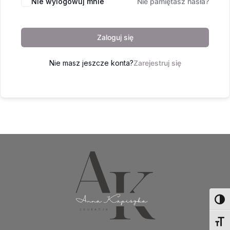
Nie wylogowuj mnie
Nie pamiętasz hasła?
Zaloguj się
Nie masz jeszcze konta?
Zarejestruj się
Toggl
Toggl