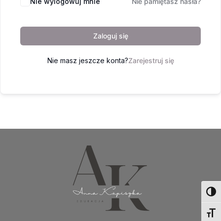
Nie wylogowuj mnie
Nie pamiętasz hasła?
Zaloguj się
Nie masz jeszcze konta?
Zarejestruj się
Toggl
Toggl