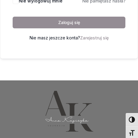
Nie wylogowuj mnie
Nie pamiętasz hasła?
Zaloguj się
Nie masz jeszcze konta?
Zarejestruj się
Toggl
Toggl