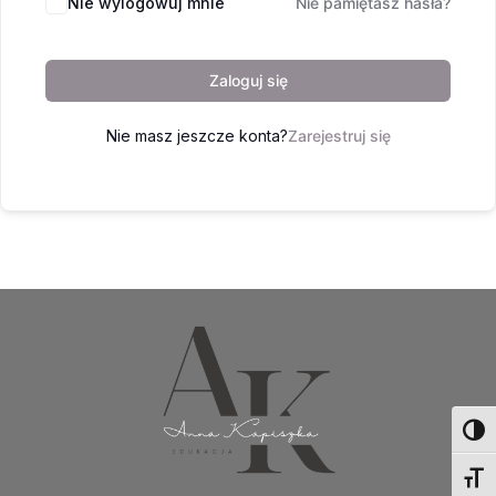
Nie wylogowuj mnie
Nie pamiętasz hasła?
Zaloguj się
Nie masz jeszcze konta?
Zarejestruj się
Toggl
Toggl