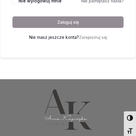
Nie wylogowuj mnie
Nie pamiętasz hasła?
Zaloguj się
Nie masz jeszcze konta?
Zarejestruj się
Toggl
Toggl