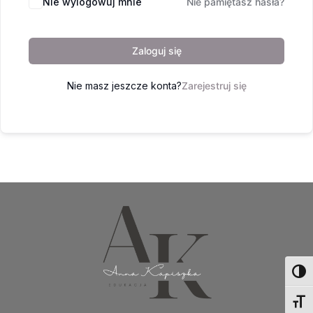
Nie wylogowuj mnie
Nie pamiętasz hasła?
Zaloguj się
Nie masz jeszcze konta?
Zarejestruj się
Toggl
Toggl