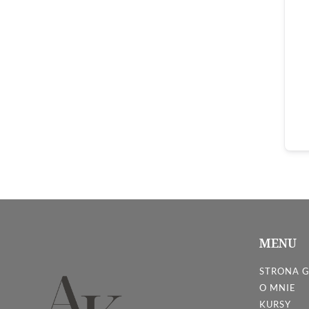
MENU
STRONA 
O MNIE
KURSY