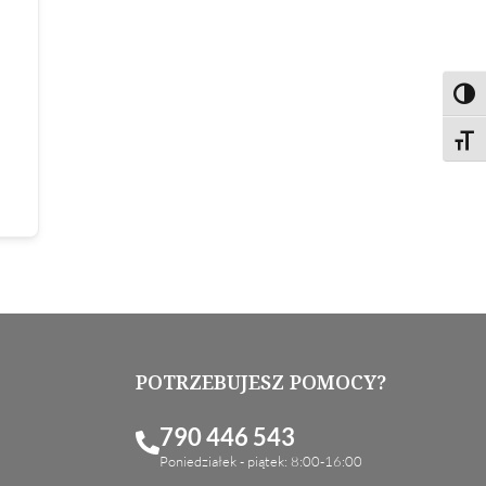
Toggl
Toggl
POTRZEBUJESZ POMOCY?
790 446 543
Poniedziałek - piątek: 8:00-16:00