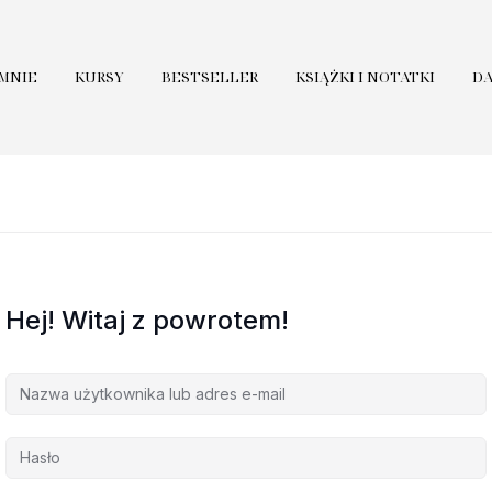
 MNIE
KURSY
BESTSELLER
KSIĄŻKI I NOTATKI
D
Hej! Witaj z powrotem!