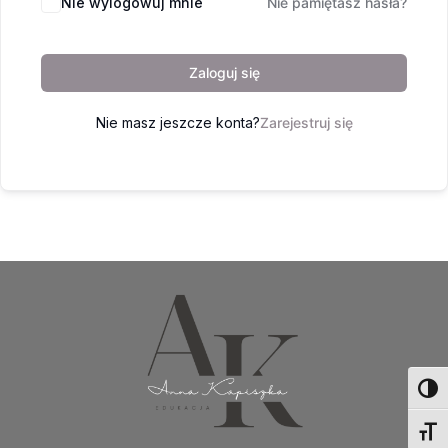
Nie wylogowuj mnie
Nie pamiętasz hasła?
Zaloguj się
Nie masz jeszcze konta?
Zarejestruj się
Toggl
Toggl