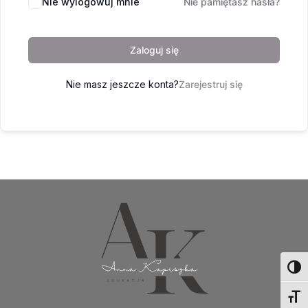
Nie wylogowuj mnie
Nie pamiętasz hasła?
Zaloguj się
Nie masz jeszcze konta?
Zarejestruj się
Toggl
Toggl